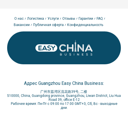
Когда выбор полного контейнера
становится экономически выгодным для
О нас
Логистика
Услуги
Отзывы
Гарантии
FAQ
Вашего бизнеса в США
Вакансии
Публичная оферта
Конфиденциальность
Морская доставка полным контейнером из Китая выбирается в
тех случаях, когда объем вантажа достаточен для
рационального заполнения транспортной единицы (20GP,
40GP или 40HQ), а бизнесу важны стабильность и более
низкая удельная стоимость фрахта по сравнению со
сборными грузами. Данный формат становится приоритетным
при выполнении следующих условий:
Транспортировка высокообъемных партий товара, когда
каждый кубический метр контейнера используется с
максимальной эффективностью.
Необходимость обеспечения регулярности поставок для
Адрес Guangzhou Easy China Business:
поддержания складских остатков дистрибьюторских сетей
или центров фулфилмента в США.
广州市荔湾区流花路39号, 二楼
Снижение рисков физического повреждения товара
510000, China, Guangdong province, Guangzhou, Liwan District, Liu Hua
Road 39, office E-12
благодаря отсутствию промежуточных перегрузок,
Рабочее время: Пн-Пт с 09:00 по 17:00 GMT+3, Сб, Вс - выходные
характерных для LCL-сервисов.
дни.
Потребность в повышенном контроле над документами,
временем выхода судна из порта КНР и выбором
конкретного порта прибытия на Западном или Восточном
побережье.