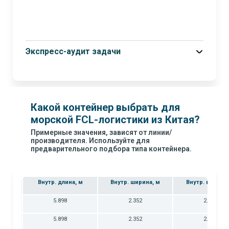
Экспресс-аудит задачи
Какой контейнер выбрать для
морской FCL-логистики из Китая?
Примерные значения, зависят от линии/
производителя. Используйте для
предварительного подбора типа контейнера.
Внутр. длина, м
Внутр. ширина, м
Внутр. высота,
C
5.898
2.352
2.393
C
5.898
2.352
2.698