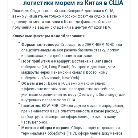
логистики морем из Китая в США
Планируя бюджет полной контейнерной доставки в США,
важно учитывать не только морской фрахт на судно, а всю
цепочку: от места загрузки в Китае до финальной точки
получения на вашем складе или в центре Amazon FBA.
Ключевые факторы ценообразования:
Формат контейнера:
Стандартные 20GP, 40GP, 40HQ или
спецконтейнеры имеют разную базовую ставку, логику
использования и требования к загрузке.
Порт прибытия и маршрут:
Доставка на Западное
побережье (LA, Long Beach) быстрее и дешевле, чем
маршруты через Панамский канал к Восточному
побережью (Savannah, New York).
Объем и вес:
Даже в FCL важно максимально
эффективно использовать пространство контейнера,
учитывая ограничения по весу (Overweight Surcharge) для
внутренних перевозок по США.
Incoterms:
EXW, FOB, CIF или другие модели определяют,
где начинается ваша ответственность и какие расходы
(забор груза, экспортное оформление) входят в вашу
часть цепочки.
Местные сборы и сервис:
Сборы в порту отправления,
терминальная обработка (THC), оформление документов,