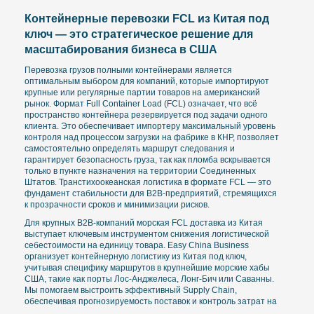
Контейнерные перевозки FCL из Китая под
ключ — это стратегическое решение для
масштабирования бизнеса в США
Перевозка грузов полными контейнерами является
оптимальным выбором для компаний, которые импортируют
крупные или регулярные партии товаров на американский
рынок. Формат Full Container Load (FCL) означает, что всё
пространство контейнера резервируется под задачи одного
клиента. Это обеспечивает импортеру максимальный уровень
контроля над процессом загрузки на фабрике в КНР, позволяет
самостоятельно определять маршрут следования и
гарантирует безопасность груза, так как пломба вскрывается
только в пункте назначения на территории Соединенных
Штатов. Транстихоокеанская логистика в формате FCL — это
фундамент стабильности для B2B-предприятий, стремящихся
к прозрачности сроков и минимизации рисков.
Для крупных B2B-компаний морская FCL доставка из Китая
выступает ключевым инструментом снижения логистической
себестоимости на единицу товара. Easy China Business
организует контейнерную логистику из Китая под ключ,
учитывая специфику маршрутов в крупнейшие морские хабы
США, такие как порты Лос-Анджелеса, Лонг-Бич или Саванны.
Мы помогаем выстроить эффективный Supply Chain,
обеспечивая прогнозируемость поставок и контроль затрат на
каждом этапе океанского транзита.