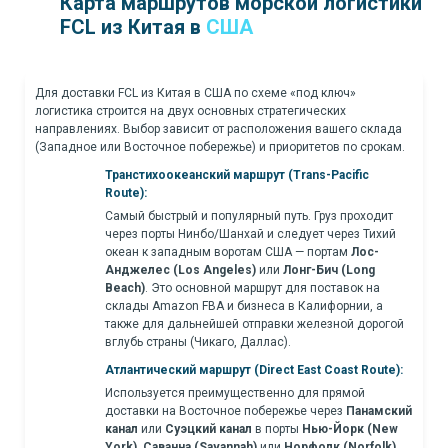
Карта маршрутов морской логистики
FCL из Китая в
США
Для доставки FCL из Китая в США по схеме «под ключ»
логистика строится на двух основных стратегических
направлениях. Выбор зависит от расположения вашего склада
(Западное или Восточное побережье) и приоритетов по срокам.
Транстихоокеанский маршрут (Trans-Pacific
Route):
Самый быстрый и популярный путь. Груз проходит
через порты Нинбо/Шанхай и следует через Тихий
океан к западным воротам США — портам
Лос-
Анджелес (Los Angeles)
или
Лонг-Бич (Long
Beach)
. Это основной маршрут для поставок на
склады Amazon FBA и бизнеса в Калифорнии, а
также для дальнейшей отправки железной дорогой
вглубь страны (Чикаго, Даллас).
Атлантический маршрут (Direct East Coast Route):
Используется преимущественно для прямой
доставки на Восточное побережье через
Панамский
канал
или
Суэцкий канал
в порты
Нью-Йорк (New
York)
,
Саванна (Savannah)
или
Норфолк (Norfolk)
.