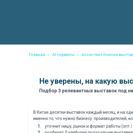
Главная
AI сервисы
Ассистент поиска выстав
Не уверены, на какую выс
Подбор 3 релевантных выставок под ни
В Китае десятки выставок каждый месяц, и на од
именно то, что нужно бизнесу: производителей, к
уточнит нишу, рынок и формат работы (опт /
подберёт 3 наиболее подходящие выставки