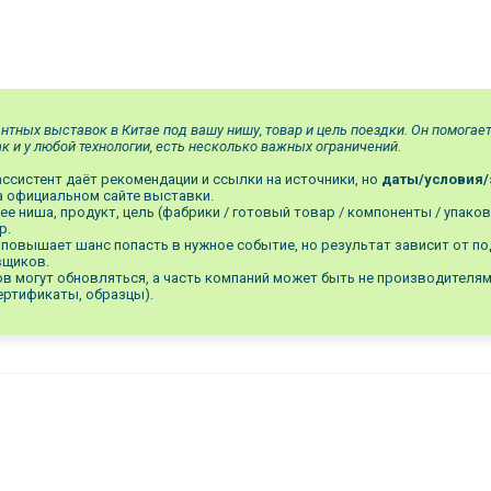
нтных выставок в Китае под вашу нишу, товар и цель поездки. Он помогае
ак и у любой технологии, есть несколько важных ограничений.
ссистент даёт рекомендации и ссылки на источники, но
даты/условия
 официальном сайте выставки.
ее ниша, продукт, цель (фабрики / готовый товар / компоненты / упаков
р.
повышает шанс попасть в нужное событие, но результат зависит от по
вщиков.
ов могут обновляться, а часть компаний может быть не производителя
сертификаты, образцы).