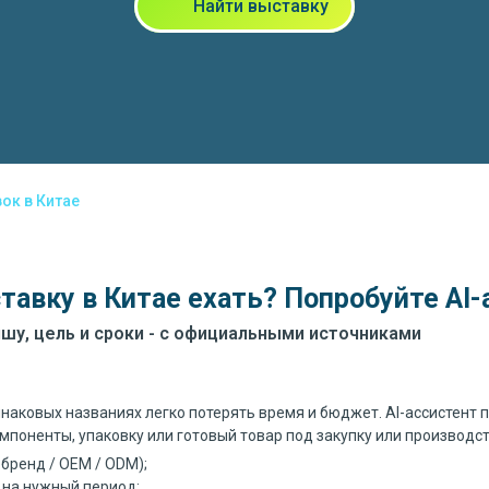
Найти выставку
ок в Китае
тавку в Китае ехать? Попробуйте AI-
шу, цель и сроки - с официальными источниками
инаковых названиях легко потерять время и бюджет. AI-ассистент 
омпоненты, упаковку или готовый товар под закупку или производст
 бренд / OEM / ODM);
 на нужный период;