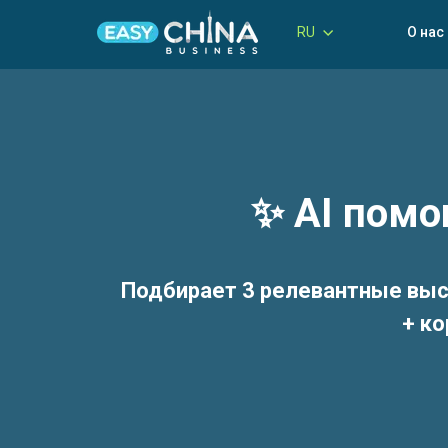
RU
О нас
✨ AI помо
Подбирает
3 релевантные выс
+ ко