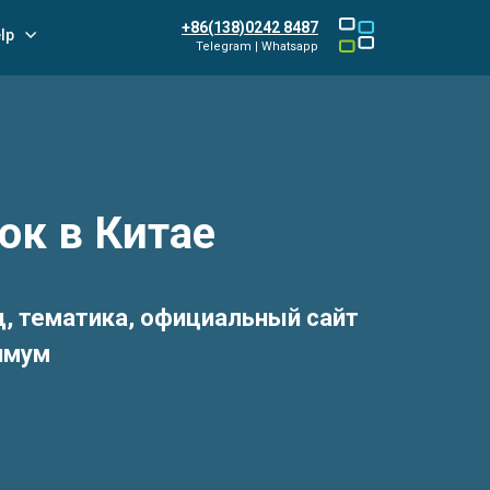
+86(138)0242 8487
lp
Telegram | Whatsapp
ок в Китае
д, тематика, официальный сайт
симум