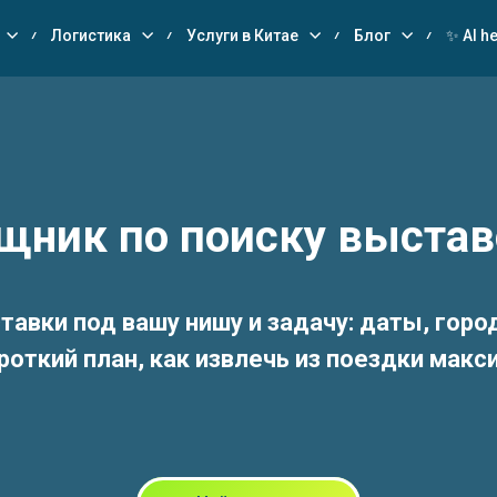
Логистика
Услуги в Китае
Блог
✨ AI he
щник по поиску выстав
тавки
под вашу нишу и задачу:
даты, горо
роткий план, как извлечь из поездки мак