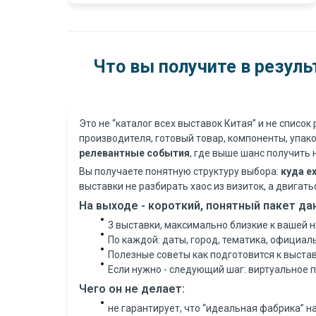
Что вы получите в резуль
Это не “каталог всех выставок Китая” и не список
производителя, готовый товар, компоненты, упак
релевантные события
, где выше шанс получить 
Вы получаете понятную структуру выбора:
куда е
выставки не разбирать хаос из визиток, а двигат
На выходе - короткий, понятный пакет да
3 выставки, максимально близкие к вашей н
По каждой: даты, город, тематика, официал
Полезные советы как подготовится к выста
Если нужно - следующий шаг: виртуальное 
Чего он не делает:
не гарантирует, что “идеальная фабрика” н