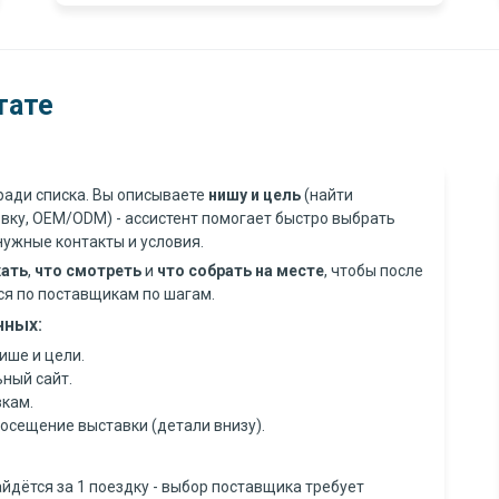
тате
 ради списка. Вы описываете
нишу и цель
(найти
овку, OEM/ODM) - ассистент помогает быстро выбрать
нужные контакты и условия.
хать
,
что смотреть
и
что собрать на месте
, чтобы после
ься по поставщикам по шагам.
нных:
ише и цели.
ьный сайт.
вкам.
посещение выставки (детали внизу).
айдётся за 1 поездку - выбор поставщика требует