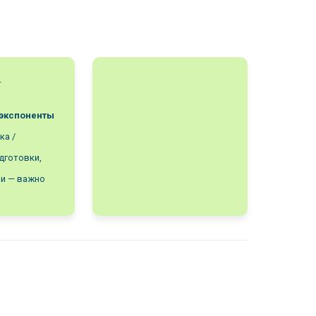
т
/экспоненты
ка /
дготовки,
ми — важно