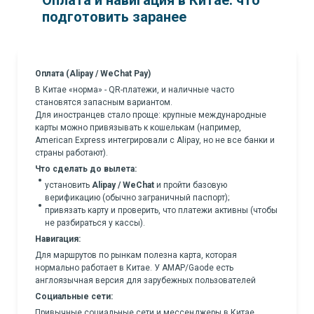
Оплата и навигация в Китае: что
подготовить заранее
Оплата (Alipay / WeChat Pay)
В Китае «норма» - QR-платежи, и наличные часто
становятся запасным вариантом.
Для иностранцев стало проще: крупные международные
карты можно привязывать к кошелькам (например,
American Express интегрировали с Alipay, но не все банки и
страны работают).
Что сделать до вылета:
установить
Alipay / WeChat
и пройти базовую
верификацию (обычно заграничный паспорт);
привязать карту и проверить, что платежи активны (чтобы
не разбираться у кассы).
Навигация:
Для маршрутов по рынкам полезна карта, которая
нормально работает в Китае. У AMAP/Gaode есть
англоязычная версия для зарубежных пользователей
Социальные сети:
Привычные социальные сети и мессенджеры в Китае