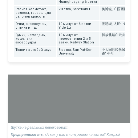
Huanghuagang 6 ветка
етики
Разная косметика,
2 ветка, SanYuanLi
美博城, 广园西路121号
волосы, товары для
салонов красоты
ки
Очки, аксессуары,
10 минут от 6 ветки
眼睛城, 人民中路260号
оптика и т.д.
Yide Lu
Сумки, чемоданы,
10 минут от
解放北路白云皮具城
реи
кошельки,
пересечения 2 и 5
аксессуары
ветки, Railway Station
ей
Ткани на любой вкус
8 ветка, Sun Yat-Sen
中大国际轻纺城, 新港西
University
路144号
Шутка на реальных переговорах:
Предприниматель:
«А как у вас с контролем качества? Каждый