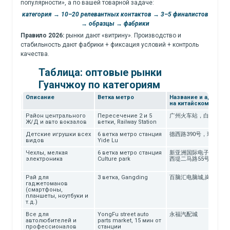
популярности», а по вашей товарной задаче:
категория → 10–20 релевантных контактов → 3–5 финалистов
→ образцы → фабрики
Правило 2026:
рынки дают «витрину». Производство и
стабильность дают фабрики + фиксация условий + контроль
качества.
Таблица: оптовые рынки
Гуанчжоу по категориям
Описание
Ветка метро
Название и адрес
на китайском языке
ды,
Район центрального
Пересечение 2 и 5
广州火车站，白马广场
в
Ж/Д и авто вокзалов
ветки, Railway Station
шек
Детские игрушки всех
6 ветка метро станция
德西路390号，玩具城
видов
Yide Lu
Чехлы, мелкая
6 ветка метро станция
新亚洲国际电子数码城,
 к
электроника
Culture park
西堤二马路55号
Рай для
3 ветка, Gangding
百脑汇电脑城,岗顶
 -
гаджетоманов
(смартфоны,
планшеты, ноутбуки и
т.д.)
Все для
YongFu street auto
永福汽配城
автолюбителей и
parts market, 15 мин от
профессионалов
станции