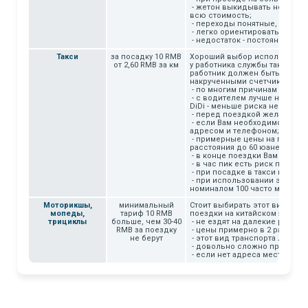
- жетон выкидывать нельзя, е
всю стоимость;
- переходы понятные, надписи
- легко ориентироваться и в
- недостаток - постоянно мно
Такси
за посадку 10 RMB
Хороший выбор использовать э
от 2,60 RMB за км
у работника службы такси дол
работник должен быть одет в 
накрученными счетчиками;
- по многим причинам такси м
- с водителем лучше не спор
DiDi - меньше риска недопон
- перед поездкой желательно
- если Вам необходимо проеха
адресом и телефоном;
- примерные цены на перемещ
расстояния до 60 юаней;
- в конце поездки Вам должн
- в час пик есть риск попасть
- при посадке в такси настаи
- при использовании этого в
номиналом 100 часто могут п
Моторикшы,
минимальный
Стоит выбирать этот вид тра
мопеды,
тариф 10 RMB
поездки на китайском языке.
трициклы
больше, чем 30-40
- не ездят на далекие рассто
RMB за поездку
- цены примерно в 2 раза бол
не берут
- этот вид транспорта лучше
- довольно сложно проводить
- если нет адреса места назн