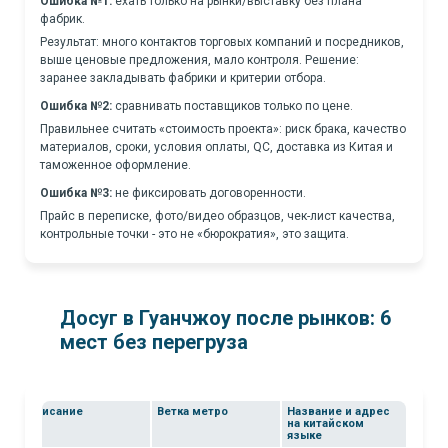
Ошибка №1:
ехать только на рынки/выставку без плана
фабрик.
Результат: много контактов торговых компаний и посредников,
выше ценовые предложения, мало контроля. Решение:
заранее закладывать фабрики и критерии отбора.
Ошибка №2:
сравнивать поставщиков только по цене.
Правильнее считать «стоимость проекта»: риск брака, качество
материалов, сроки, условия оплаты, QC, доставка из Китая и
таможенное оформление.
Ошибка №3:
не фиксировать договоренности.
Прайс в переписке, фото/видео образцов, чек-лист качества,
контрольные точки - это не «бюрократия», это защита.
Досуг в Гуанчжоу после рынков: 6
мест без перегруза
Описание
Ветка метро
Название и адрес
на китайском
языке