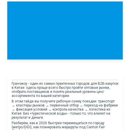
Гуанчжоу - один из самых практичных городов для B2B-закупок
в Китае: здесь проще всего быстро пройти оптовые рынки,
отобрать поставщиков и понять реальный уровень цен/
ассортимента по вашей категории.
В этом гайде вы получите рабочую схему поездки: транспорт
→ кластеры рынков → первичный отбор → переход на фабрики
→ фиксация условий → контроль качества → логистика из
Китая. Без «туристической воды» - только то, что влияет на
результат и деньги.
Разберём, как в 2026 быстрее перемещаться по городу
(метро/DiDi), как планировать маршруты под Canton Fair