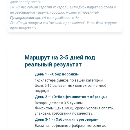
диск проверяете?»
Ли:
«У нас самый строгий контроль. Если диск падает со стола и
не разбивается - значит, хороший, можно отправлять!»
Предприниматель:
«А если разбивается?»
Ли:
«Тогда продаем как "запчасти для пазлов". У нас безотходное
производство!»
Маршрут на 3-5 дней под
реальный результат
День 1 - «Сбор воронки»
1-2 кластера рынков по вашей категории.
Цель: 5-10 релевантных контактов, не «всё
подряд».
День 2 — «Отбор финалистов + образцы»
Возвращаемся к 3-5 лучшим.
Фиксируем: цена, MOQ, сроки, условия оплаты,
упаковка, требования по качеству.
День 3-4 - «Фабрики и переговоры»
Едем на профильные фабрики, которые до