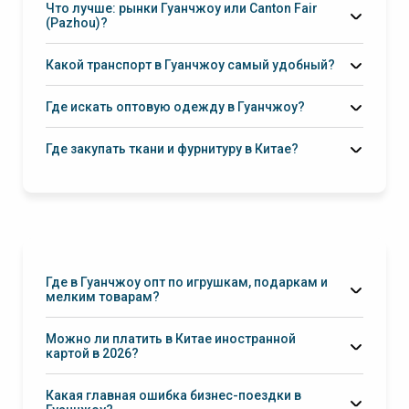
Что лучше: рынки Гуанчжоу или Canton Fair
(Pazhou)?
Canton
Fair
Какой транспорт в Гуанчжоу самый удобный?
метро
фабрики
DiDi/такси
Где искать оптовую одежду в Гуанчжоу?
Guangzhou
Railway Station
Baima Garment Market
Где закупать ткани и фурнитуру в Китае?
Zhongda (中大布料市场)
Где в Гуанчжоу опт по игрушкам, подаркам и
мелким товарам?
Yide Road (一德路)
Можно ли платить в Китае иностранной
картой в 2026?
Alipay/WeChat Pay
Какая главная ошибка бизнес-поездки в