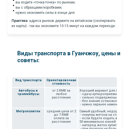
вы ездите «точка-точка» по рынкам;
вы с образцами/коробками;
нужно экономить силы в конце дня.
Практика:
адреса рынков держите на китайском (скопировать
из карты) - так вы экономите 10-15 минут на каждом переезде.
Виды транспорта в Гуанчжоу, цены и
советы:
Вид транспорта
Ориентировочная
стоимость
Автобусы и
от 2 RMB за
Хороший вариант для поездок
троллейбусы
любое
- сдачу купюроприемник не в
расстояние
- сильно подвержены пробкам
- без знания остановок ехать
- нужно заранее наменять ме
Метрополитен
средняя цена от 2
Самый удобный, недорогой и
до 7 RMB
- покупка жетона на станции 
оплата за
- если будете ездить в метро
расстояние
50 минимально юаней на бала
- наперед жетон купить нельз
- при проезде на большее ра