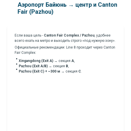
Аэропорт Байюнь → центр и Canton
Fair (Pazhou)
Если ваша цель -
Canton Fair Complex / Pazhou
, удобнее
всего ехать на метро и выходить строго «под нужную зону».
Официальные рекомендации: Line 8 проходит через Canton
Fair Complex:
Xingangdong (Exit A)
→ секция
A
,
Pazhou (Exit A/B)
→ секция
B
,
Pazhou (Exit C) + ~300 м
→ секция
C
.