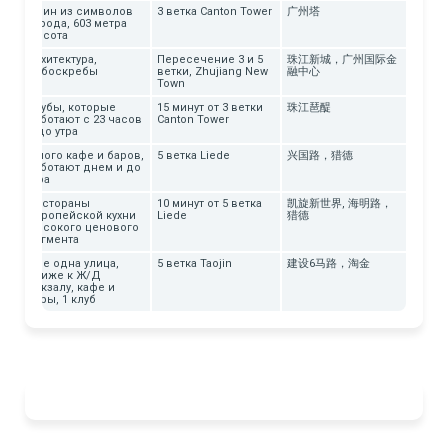
Один из символов
3 ветка Canton Tower
广州塔
города, 603 метра
высота
Архитектура,
Пересечение 3 и 5
珠江新城，广州国际金
небоскребы
ветки, Zhujiang New
融中心
Town
ян
Клубы, которые
15 минут от 3 ветки
珠江琶醍
работают с 23 часов
Canton Tower
и до утра
я
Много кафе и баров,
5 ветка Liede
兴国路，猎德
работают днем и до
утра
Рестораны
10 минут от 5 ветка
凯旋新世界, 海明路，
европейской кухни
Liede
猎德
высокого ценового
сегмента
 и
Еще одна улица,
5 ветка Taojin
建设6马路，淘金
э
ближе к Ж/Д
вокзалу, кафе и
бары, 1 клуб