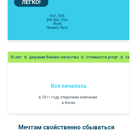
ЛЕГКО!
你好, 朋友
[Ни Хао, Пэн
Йоу!]
Привет, бро!
15 лет
держим баланс качества
стоимости услуг
скоро
Все началось
в 2011 году открытием компании
в Китае
Мечтам свойственно сбываться